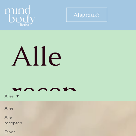
Afspraak?
Alle
recep
Alles
Alles
ten
Alle
recepten
Diner