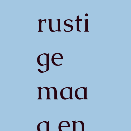
rusti
ge
maa
g en