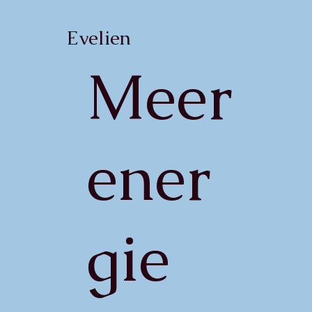
Evelien
Meer
ener
gie