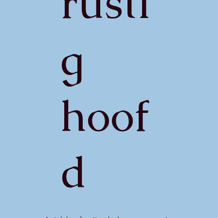
rusti
g
hoof
d