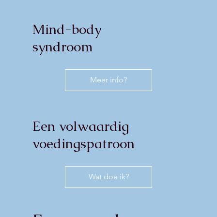
Mind-body
syndroom
Meer info?
Een volwaardig
voedingspatroon
Wat doe ik?