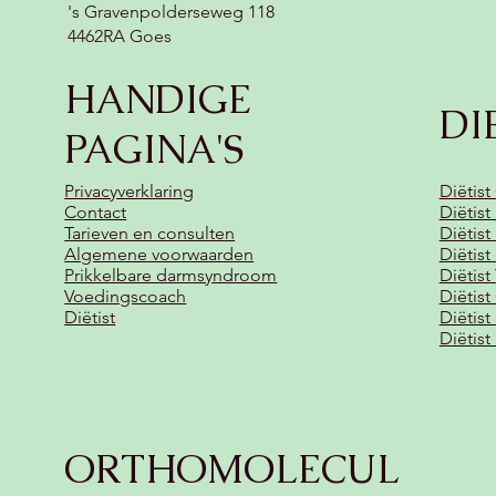
's Gravenpolderseweg 118
4462RA Goes
HANDIGE
DI
PAGINA'S
Privacyverklaring
Diëtist
Contact
Diëtis
Tarieven en consulten
Diëtist
Algemene voorwaarden
Diëtis
Prikkelbare darmsyndroom
Diëtist
Voedingscoach
Diëtist
Diëtist
Diëtis
Diëtis
ORTHOMOLECUL