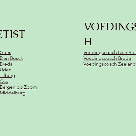
VOEDING
ETIST
H
 Goes
Voedingscoach Den Bo
t Den Bosch
Voedingscoach Breda
 Breda
Voedingscoach Zeeland
t Uden
 Tilburg
 Oss
t Bergen op Zoom
t Middelburg