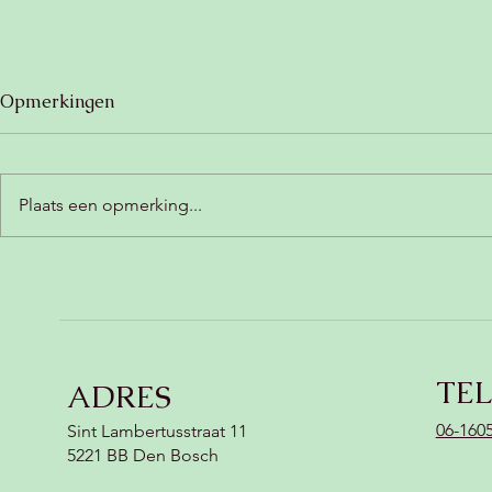
Opmerkingen
Plaats een opmerking...
Zoete aardappelbrownie
Romige ch
(glutenvrij, lactosevrij &
met kokos (
vegan) 🍠
vegan) 😍
TE
ADRES
06-160
Sint Lambertusstraat 11
5221 BB Den Bosch