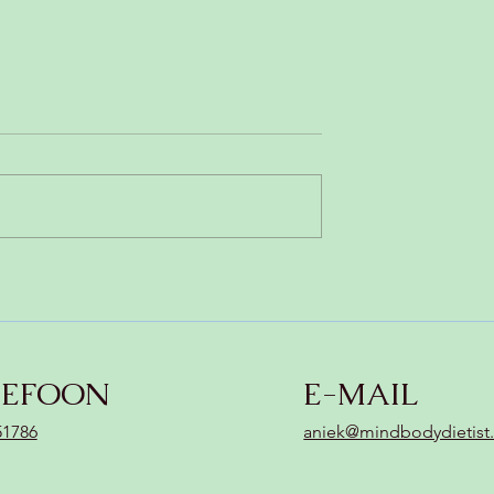
ampignonsoep
Gezonde pruimencake
zonder zuivel,
(glutenvrij & koemelkvrij)
LEFOON
E-MAIL
51786
aniek@mindbodydietist.