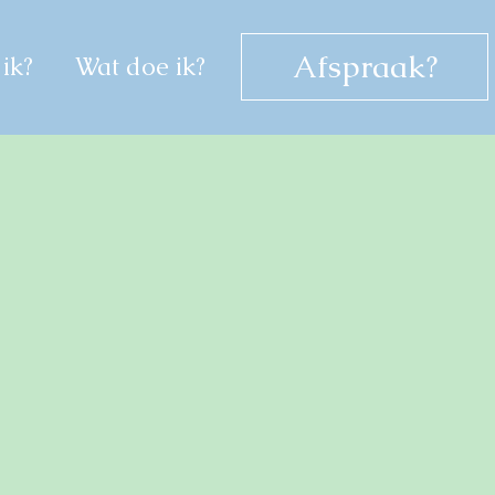
Afspraak?
ik?
Wat doe ik?