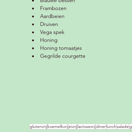
Blauwe bessen
Frambozen
Aardbeien 
Druiven
Vega spek 
Honing 
Honing tomaatjes 
Gegrilde courgette
glutenvrij
koemelkvrij
eivrij
lactosevrij
diner
lunch
salade
g