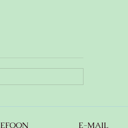
ampignonsoep
Gezonde pruimencake
zonder zuivel,
(glutenvrij & koemelkvrij)
LEFOON
E-MAIL