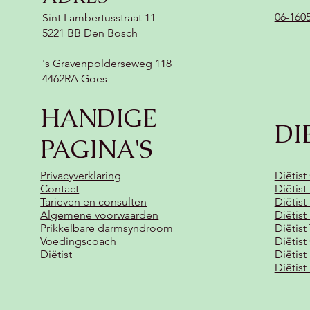
06-160
Sint Lambertusstraat 11
5221 BB Den Bosch
's Gravenpolderseweg 118
4462RA Goes
HANDIGE
DI
PAGINA'S
Privacyverklaring
Diëtist
Contact
Diëtis
Tarieven en consulten
Diëtist
Algemene voorwaarden
Diëtis
Prikkelbare darmsyndroom
Diëtist
Voedingscoach
Diëtist
Diëtist
Diëtis
Diëtis