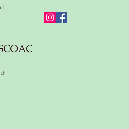
nl
SCOAC
sch