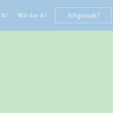
Afspraak?
ik?
Wat doe ik?