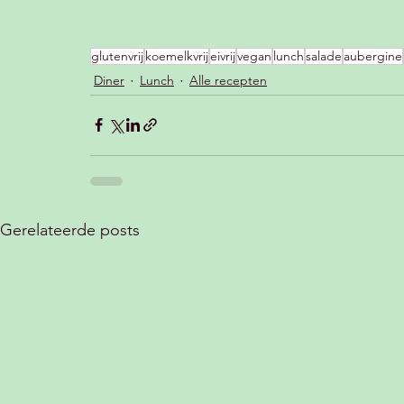
glutenvrij
koemelkvrij
eivrij
vegan
lunch
salade
aubergine
Diner
Lunch
Alle recepten
Gerelateerde posts