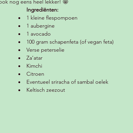
 ook nog eens heel lekker! 🤩
Ingrediënten:
1 kleine flespompoen 
1 aubergine
1 avocado
100 gram schapenfeta (of vegan feta) 
Verse peterselie
Za’atar 
Kimchi 
Citroen 
Eventueel sriracha of sambal oelek 
Keltisch zeezout