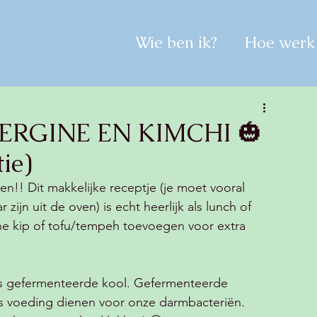
Wie ben ik?
Hoe werk 
RGINE EN KIMCHI 🎃
tie)
en!! Dit makkelijke receptje (je moet vooral 
jn uit de oven) is echt heerlijk als lunch of 
he kip of tofu/tempeh toevoegen voor extra 
 is gefermenteerde kool. Gefermenteerde 
s voeding dienen voor onze darmbacteriën. 