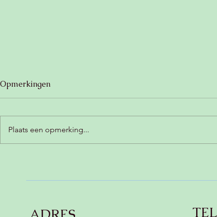
Opmerkingen
Plaats een opmerking...
Zoete aardappelbrownie
Romige ch
(glutenvrij, lactosevrij &
met kokos (
vegan) 🍠
vegan) 😍
TE
ADRES