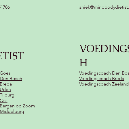
51786
aniek@mindbodydietist.
VOEDING
ETIST
H
 Goes
Voedingscoach Den Bo
t Den Bosch
Voedingscoach Breda
 Breda
Voedingscoach Zeeland
t Uden
 Tilburg
 Oss
t Bergen op Zoom
t Middelburg