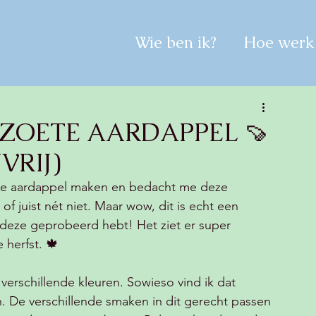
Wie ben ik?
Hoe werk 
ZOETE AARDAPPEL 🍠
VRIJ)
ete aardappel maken en bedacht me deze 
f juist nét niet. Maar wow, dit is echt een 
k deze geprobeerd hebt! Het ziet er super 
 herfst. 🍁
 verschillende kleuren. Sowieso vind ik dat 
n. De verschillende smaken in dit gerecht passen 