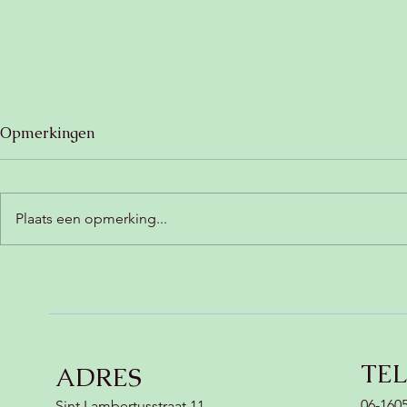
Opmerkingen
Plaats een opmerking...
Zoete aardappelbrownie
Romige ch
(glutenvrij, lactosevrij &
met kokos (
vegan) 🍠
vegan) 😍
TE
ADRES
06-160
Sint Lambertusstraat 11