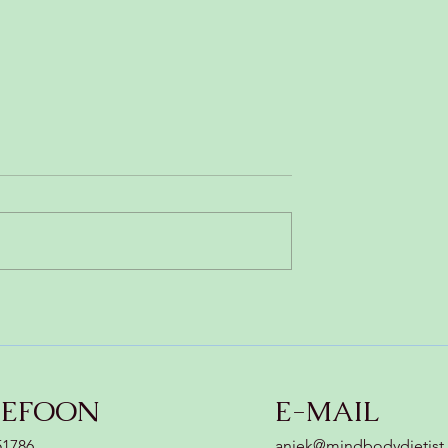
ampignonsoep
Gezonde pruimencake
zonder zuivel,
(glutenvrij & koemelkvrij)
LEFOON
E-MAIL
51786
aniek@mindbodydietist.