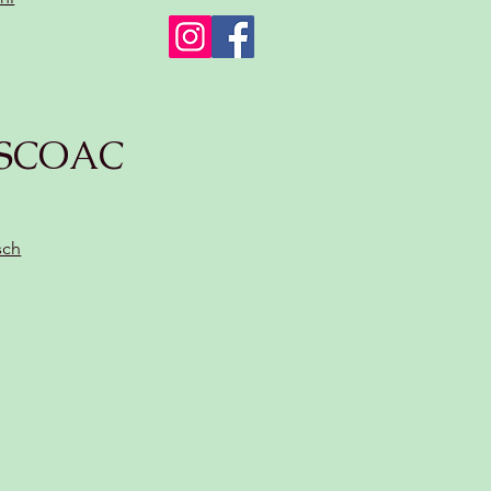
SCOAC
sch