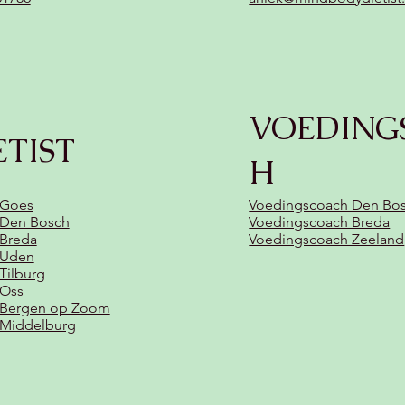
VOEDING
ETIST
H
 Goes
Voedingscoach Den Bo
t Den Bosch
Voedingscoach Breda
 Breda
Voedingscoach Zeeland
t Uden
 Tilburg
 Oss
t Bergen op Zoom
t Middelburg