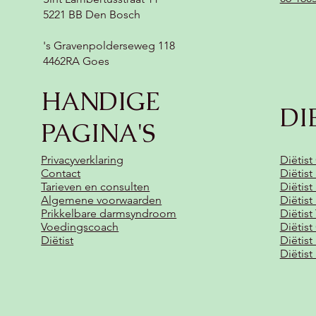
5221 BB Den Bosch
's Gravenpolderseweg 118
4462RA Goes
HANDIGE
DI
PAGINA'S
Privacyverklaring
Diëtist
Contact
Diëtis
Tarieven en consulten
Diëtist
Algemene voorwaarden
Diëtis
Prikkelbare darmsyndroom
Diëtist
Voedingscoach
Diëtist
Diëtist
Diëtis
Diëtis