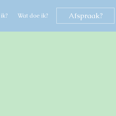
Afspraak?
ik?
Wat doe ik?