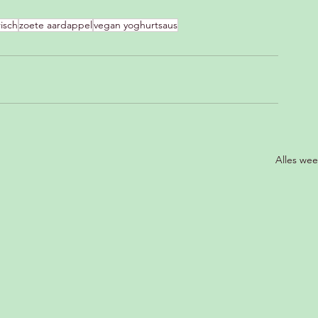
isch
zoete aardappel
vegan yoghurtsaus
Alles we