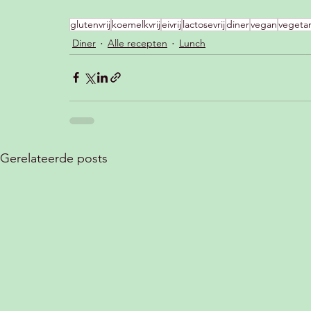
glutenvrij
koemelkvrij
eivrij
lactosevrij
diner
vegan
vegetar
Diner
Alle recepten
Lunch
Gerelateerde posts