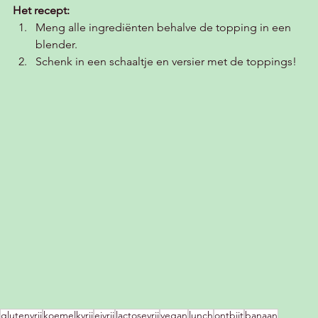
Het recept:
Meng alle ingrediënten behalve de topping in een 
blender.
Schenk in een schaaltje en versier met de toppings!
glutenvrij
koemelkvrij
eivrij
lactosevrij
vegan
lunch
ontbijt
banaan