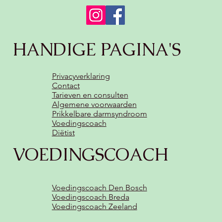
HANDIGE PAGINA'S
Privacyverklaring
Contact
Tarieven en consulten
Algemene voorwaarden
Prikkelbare darmsyndroom
Voedingscoach
Diëtist
VOEDINGSCOACH
Voedingscoach Den Bosch
Voedingscoach Breda
Voedingscoach Zeeland