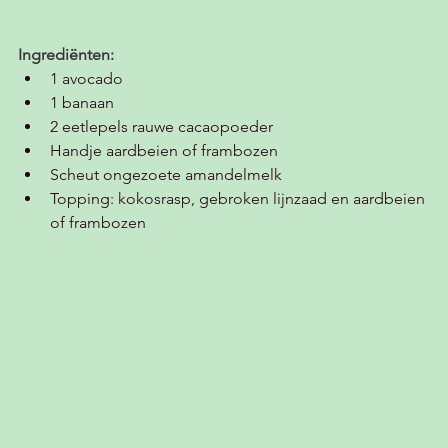
Ingrediënten:
1 avocado 
1 banaan
2 eetlepels rauwe cacaopoeder
Handje aardbeien of frambozen
Scheut ongezoete amandelmelk
Topping: kokosrasp, gebroken lijnzaad en aardbeien 
of frambozen