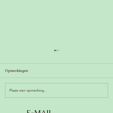
Opmerkingen
Plaats een opmerking...
Romige champignonsoep met kokos
E-MAIL