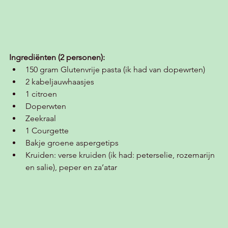
Ingrediënten (2 personen):
150 gram Glutenvrije pasta (ik had van dopewrten) 
2 kabeljauwhaasjes 
1 citroen
Doperwten
Zeekraal 
1 Courgette 
Bakje groene aspergetips
Kruiden: verse kruiden (ik had: peterselie, rozemarijn 
en salie), peper en za’atar