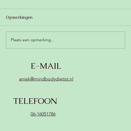
Opmerkingen
Plaats een opmerking...
Romige champignonsoep met kokos
E-MAIL
(zonder zuivel, vegan) 😍
aniek@mindbodydietist.nl
TELEFOON
06-16051786