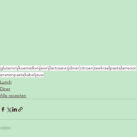
glutenvrij
koemelkvrij
eivrij
lactosevrij
diner
citroen
zeekraal
pasta
lamsoor
erwtenpasta
kabeljauw
Lunch
Diner
Alle recepten