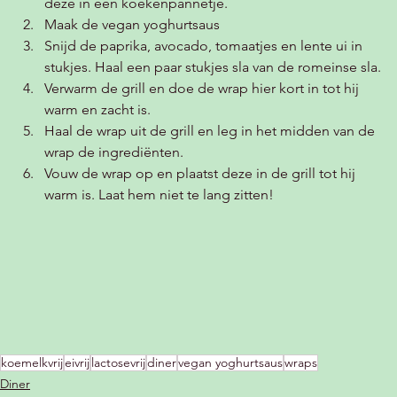
deze in een koekenpannetje.
Maak de vegan yoghurtsaus
Snijd de paprika, avocado, tomaatjes en lente ui in 
stukjes. Haal een paar stukjes sla van de romeinse sla.
Verwarm de grill en doe de wrap hier kort in tot hij 
warm en zacht is. 
Haal de wrap uit de grill en leg in het midden van de 
wrap de ingrediënten.
Vouw de wrap op en plaatst deze in de grill tot hij 
warm is. Laat hem niet te lang zitten! 
koemelkvrij
eivrij
lactosevrij
diner
vegan yoghurtsaus
wraps
Diner