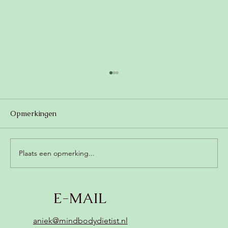
Opmerkingen
Plaats een opmerking...
Romige champignonsoep met kokos
E-MAIL
(zonder zuivel, vegan) 😍
aniek@mindbodydietist.nl