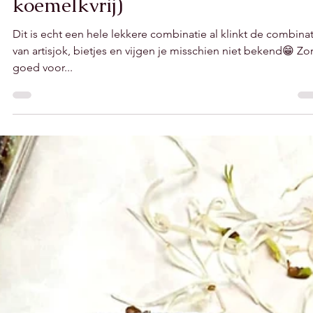
ALLE RECEPTEN
Quinoa, vijgen en warme
geitenkaassalade🌱 (glutenvrij &
koemelkvrij)
Dit is echt een hele lekkere combinatie al klinkt de combinat
van artisjok, bietjes en vijgen je misschien niet bekend😁 Zo
goed voor...