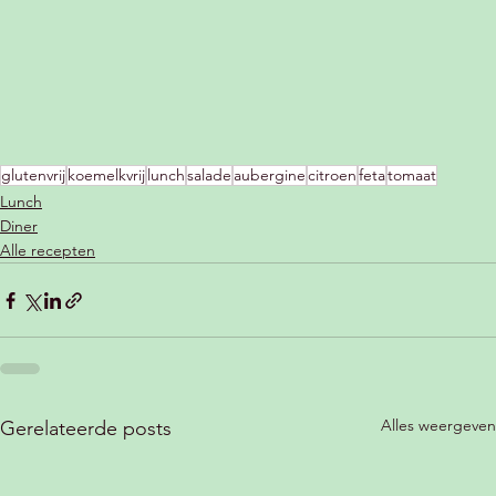
glutenvrij
koemelkvrij
lunch
salade
aubergine
citroen
feta
tomaat
Lunch
Diner
Alle recepten
Alles weergeven
Gerelateerde posts