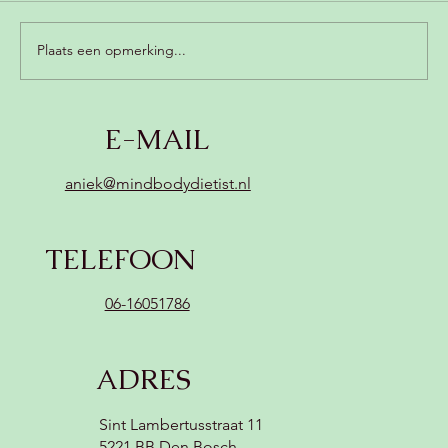
Plaats een opmerking...
Romige champignonsoep met kokos
E-MAIL
(zonder zuivel, vegan) 😍
aniek@mindbodydietist.nl
TELEFOON
06-16051786
ADRES
Sint Lambertusstraat 11
5221 BB Den Bosch