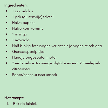
Ingrediënten:
1 zak veldsla
1 pak (glutenvrije) falafel 
Halve paprika
Halve komkommer
1 mango
1 avocado
Half blokje feta (vegan variant als je veganistisch eet)
Granaatappelpitjes
Handje ongezouten noten 
2 eetlepels extra viergé olijfolie en een 2 theelepels 
citroensap
Peper/zeezout naar smaak
Het recept:
Bak de falafel.