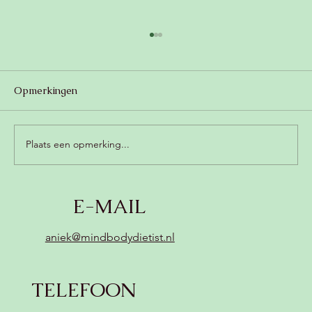
Opmerkingen
Plaats een opmerking...
Romige champignonsoep met kokos
E-MAIL
(zonder zuivel, vegan) 😍
aniek@mindbodydietist.nl
TELEFOON