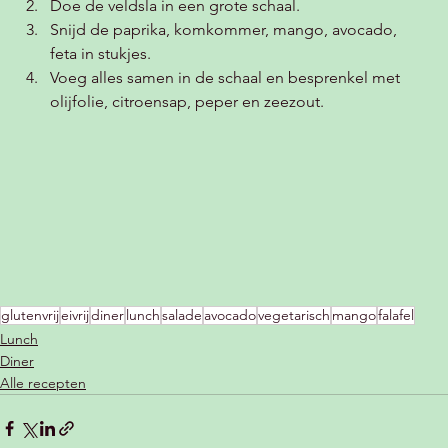
Doe de veldsla in een grote schaal.
Snijd de paprika, komkommer, mango, avocado, 
feta in stukjes.
Voeg alles samen in de schaal en besprenkel met 
olijfolie, citroensap, peper en zeezout. 
glutenvrij
eivrij
diner
lunch
salade
avocado
vegetarisch
mango
falafel
Lunch
Diner
Alle recepten