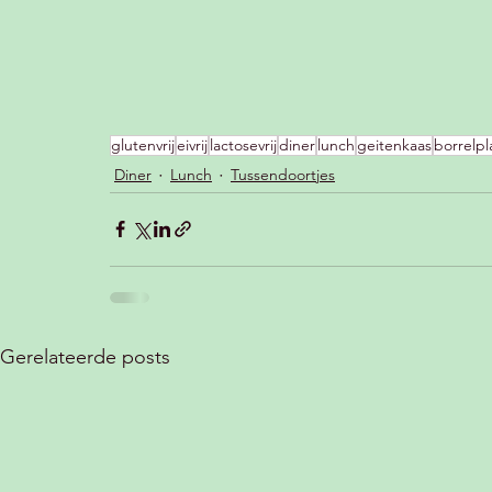
glutenvrij
eivrij
lactosevrij
diner
lunch
geitenkaas
borrelpl
Diner
Lunch
Tussendoortjes
Gerelateerde posts