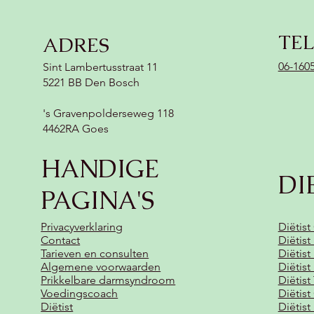
TE
ADRES
06-160
Sint Lambertusstraat 11
5221 BB Den Bosch
's Gravenpolderseweg 118
4462RA Goes
HANDIGE
DI
PAGINA'S
Privacyverklaring
Diëtist
Contact
Diëtis
Tarieven en consulten
Diëtist
Algemene voorwaarden
Diëtis
Prikkelbare darmsyndroom
Diëtist
Voedingscoach
Diëtist
Diëtist
Diëtis