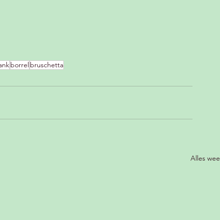
ank
borrel
bruschetta
Alles we