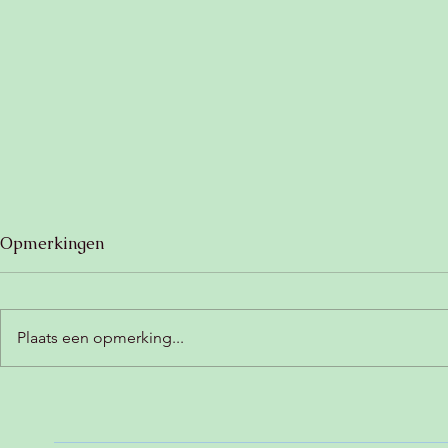
Opmerkingen
Plaats een opmerking...
Zoete aardappelbrownie
Romige ch
(glutenvrij, lactosevrij &
met kokos (
vegan) 🍠
vegan) 😍