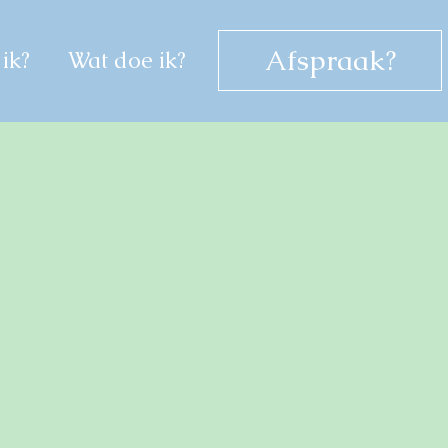
Afspraak?
ik?
Wat doe ik?