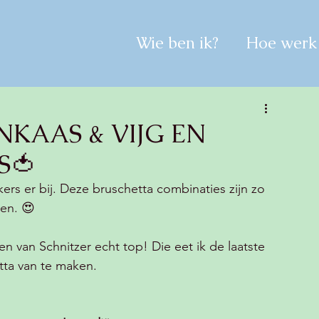
Wie ben ik?
Hoe werk 
NKAAS & VIJG EN
S🍅
rs er bij. Deze bruschetta combinaties zijn zo 
ken. 😍
n van Schnitzer echt top! Die eet ik de laatste 
tta van te maken. 