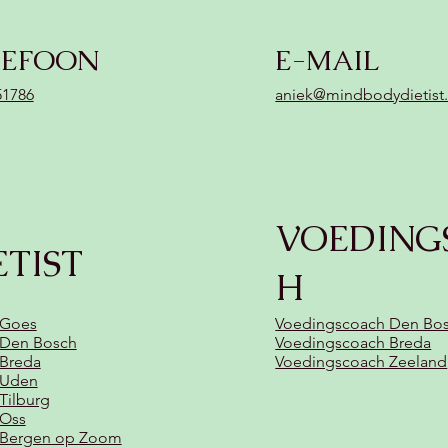
LEFOON
E-MAIL
51786
aniek@mindbodydietist.
VOEDING
ETIST
H
 Goes
Voedingscoach Den Bo
t Den Bosch
Voedingscoach Breda
 Breda
Voedingscoach Zeeland
t Uden
 Tilburg
 Oss
t Bergen op Zoom