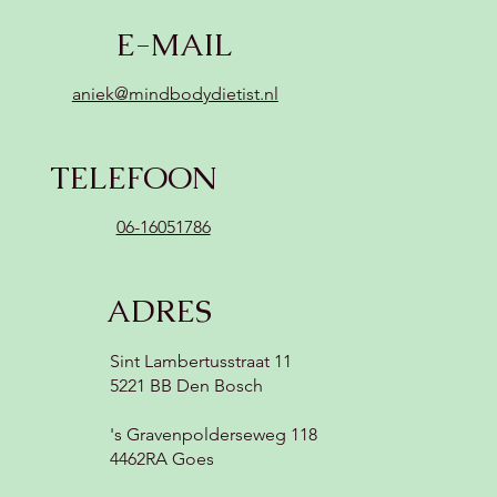
Romige champignonsoep met kokos
E-MAIL
(zonder zuivel, vegan) 😍
aniek@mindbodydietist.nl
TELEFOON
06-16051786
ADRES
Sint Lambertusstraat 11
5221 BB Den Bosch
's Gravenpolderseweg 118
4462RA Goes