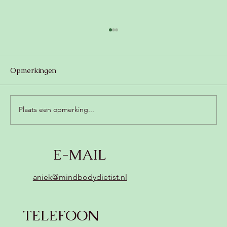
Opmerkingen
Plaats een opmerking...
Romige champignonsoep met kokos
E-MAIL
(zonder zuivel, vegan) 😍
aniek@mindbodydietist.nl
TELEFOON