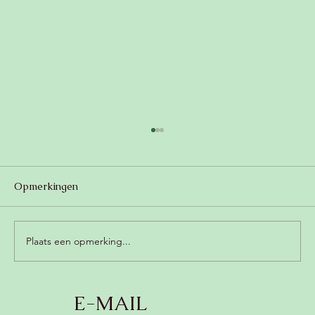
Opmerkingen
Plaats een opmerking...
Romige champignonsoep met kokos
E-MAIL
(zonder zuivel, vegan) 😍