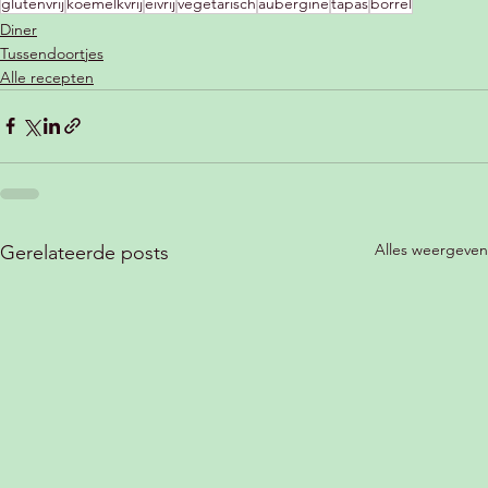
glutenvrij
koemelkvrij
eivrij
vegetarisch
aubergine
tapas
borrel
Diner
Tussendoortjes
Alle recepten
Alles weergeven
Gerelateerde posts