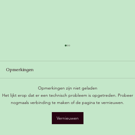
Opmerkingen
Opmerkingen zijn niet geladen
Het lijkt erop dat er een technisch probleem is opgetreden. Probeer
nogmaals verbinding te maken of de pagina te vernieuwen.
Romige champignonsoep met kokos
Vernieuwen
(zonder zuivel, vegan) 😍