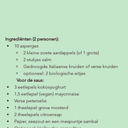
Ingrediënten (2 personen):
10 asperges
2 kleine zoete aardappels (of 1 grote) 
2 stukjes zalm 
Gedroogde Italiaanse kruiden of verse kruiden
optioneel: 2 biologische eitjes
Voor de saus:
3 eetlepels kokosyoghurt
1,5 eetlepel (vegan) mayonnaise 
Verse peterselie
1 theelepel grove mosterd
2 theelepels citroensap
Peper, zeezout en een mespuntje sambal