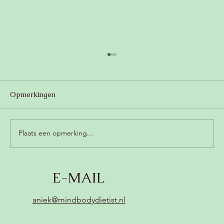
Opmerkingen
Plaats een opmerking...
Romige champignonsoep met kokos
E-MAIL
(zonder zuivel, vegan) 😍
aniek@mindbodydietist.nl