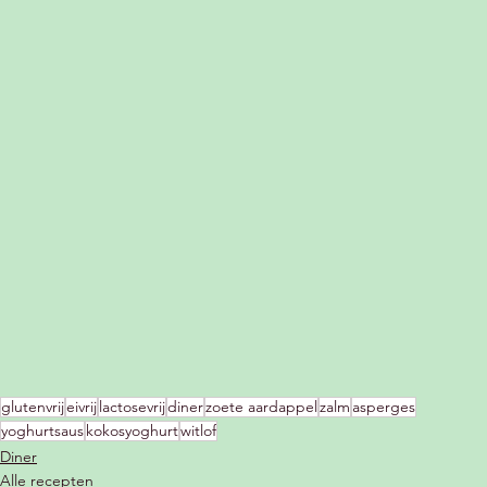
glutenvrij
eivrij
lactosevrij
diner
zoete aardappel
zalm
asperges
yoghurtsaus
kokosyoghurt
witlof
Diner
Alle recepten