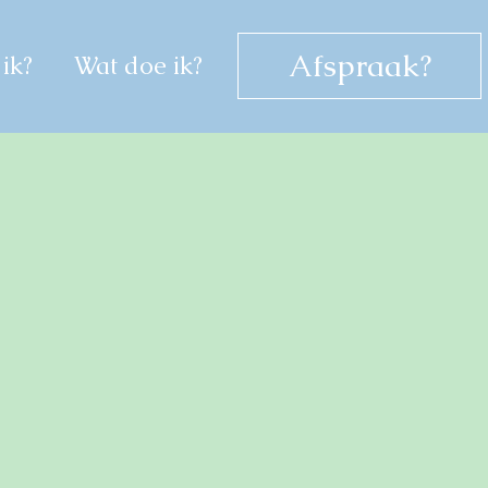
Afspraak?
ik?
Wat doe ik?