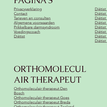
PAGINA'S
Privacyverklaring
Diëtist
Contact
Diëtis
Tarieven en consulten
Diëtist
Algemene voorwaarden
Diëtis
Prikkelbare darmsyndroom
Diëtist
Voedingscoach
Diëtist
Diëtist
Diëtis
Diëtis
ORTHOMOLECUL
AIR THERAPEUT
Orthomoleculair therapeut Den
Bosch
Orthomoleculair therapeut Goes
Orthomoleculair therapeut Breda
Orthomoleculair therapeut Zeeland