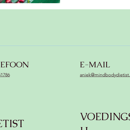
LEFOON
E-MAIL
51786
aniek@mindbodydietist.
VOEDING
ETIST