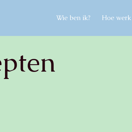
Wie ben ik?
Hoe werk 
epten