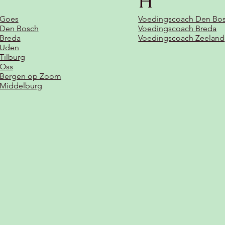
H
 Goes
Voedingscoach Den Bo
t Den Bosch
Voedingscoach Breda
 Breda
Voedingscoach Zeeland
t Uden
 Tilburg
 Oss
t Bergen op Zoom
t Middelburg