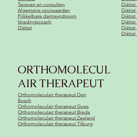
Tarieven en consulten
Diëtist
Algemene voorwaarden
Diëtis
Prikkelbare darmsyndroom
Diëtist
Voedingscoach
Diëtist
Diëtist
Diëtis
Diëtis
ORTHOMOLECUL
AIR THERAPEUT
Orthomoleculair therapeut Den
Bosch
Orthomoleculair therapeut Goes
Orthomoleculair therapeut Breda
Orthomoleculair therapeut Zeeland
Orthomoleculair therapeut Tilburg