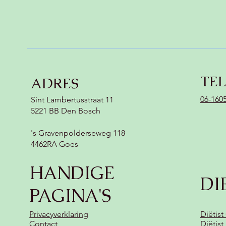
TE
ADRES
06-160
Sint Lambertusstraat 11
5221 BB Den Bosch
's Gravenpolderseweg 118
4462RA Goes
HANDIGE
DI
PAGINA'S
Privacyverklaring
Diëtist
Contact
Diëtis