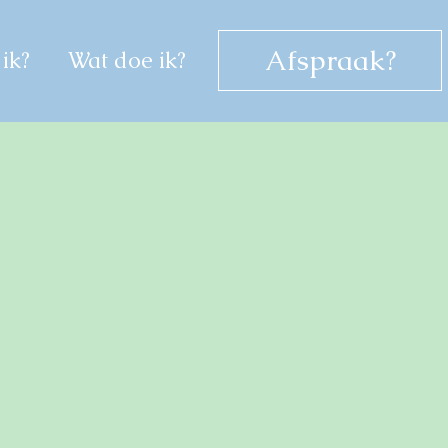
Afspraak?
ik?
Wat doe ik?