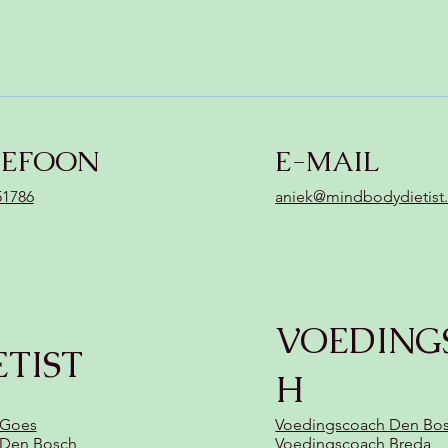
LEFOON
E-MAIL
51786
aniek@mindbodydietist.
VOEDING
ETIST
H
 Goes
Voedingscoach Den Bo
t Den Bosch
Voedingscoach Breda