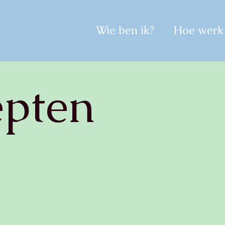
Wie ben ik?
Hoe werk 
epten