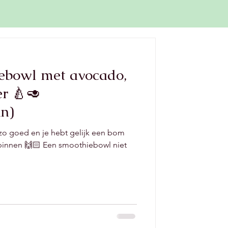
ebowl met avocado,
er 🍐🥑
an)
o goed en je hebt gelijk een bom
binnen 🙌🏻 Een smoothiebowl niet