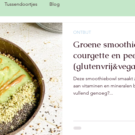
Tussendoortjes
Blog
ONTBIJT
Groene smoothi
courgette en pe
(glutenvrij&veg
Deze smoothiebowl smaakt z
aan vitaminen en mineralen 
vullend genoeg?...