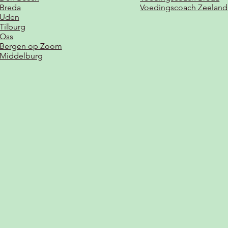
 Breda
Voedingscoach Zeeland
t Uden
 Tilburg
 Oss
t Bergen op Zoom
t Middelburg